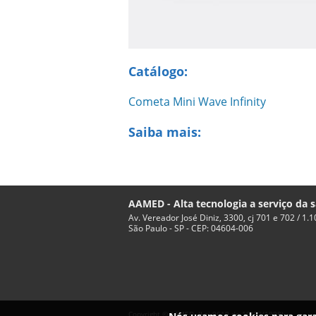
Catálogo:
Cometa Mini Wave Infinity
Saiba mais:
AAMED - Alta tecnologia a serviço da 
Av. Vereador José Diniz, 3300, cj 701 e 702 / 1.
São Paulo - SP - CEP: 04604-006
Copyright © AAMED. (Lei 9610 de 19/02/1998)