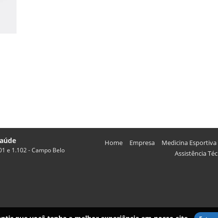
saúde
Home
Empresa
Medicina Esportiva
101 e 1.102 - Campo Belo
Assistência Téc