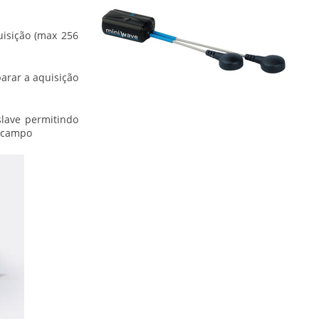
isição (max 256
parar a aquisição
slave permitindo
 campo