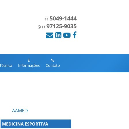
5049-1444
11
97125-9035
11
 Técnica
Informações
Contato
AAMED
MEDICINA ESPORTIVA