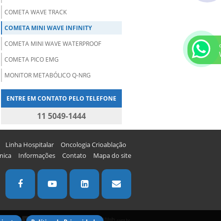
COMETA WAVE TRACK
COMETA MINI WAVE INFINITY
COMETA MINI WAVE WATERPROOF
COMETA PICO EMG
MONITOR METABÓLICO Q-NRG
ENTRE EM CONTATO PELO TELEFONE
11 5049-1444
Linha Hospitalar
Oncologia Crioablação
nica
Informações
Contato
Mapa do site
W3C
W3C