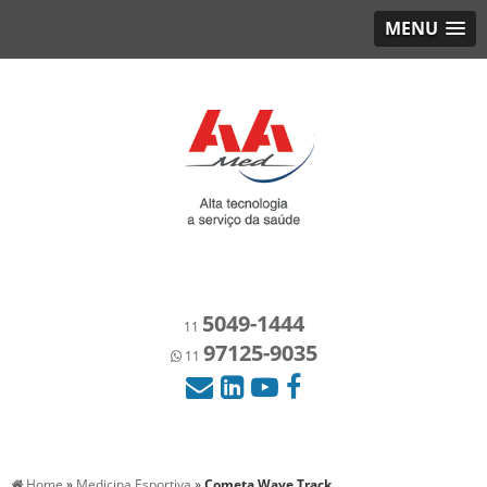
MENU
5049-1444
11
97125-9035
11
Home
»
Medicina Esportiva
»
Cometa Wave Track